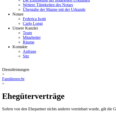
Die Eintragung der notariellen Urkunden
Weitere Tätigkeiten des Notars
Übergabe der Mappe mit der Urkunde
Notare
Federica Isotti
Carlo Longi
Unsere Kanzlei
Team
Mitarbeiter
Räume
Kontakte
Anfrage
Sitz
Dienstleistungen
>
Familienrecht
>
Ehegüterverträge
Sofern von den Ehepartner nichts anderes vereinbart wurde, gilt die G