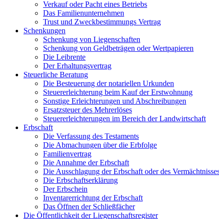
Verkauf oder Pacht eines Betriebs
Das Familienunternehmen
Trust und Zweckbestimmungs Vertrag
Schenkungen
Schenkung von Liegenschaften
Schenkung von Geldbeträgen oder Wertpapieren
Die Leibrente
Der Erhaltungsvertrag
Steuerliche Beratung
Die Besteuerung der notariellen Urkunden
Steuererleichterung beim Kauf der Erstwohnung
Sonstige Erleichterungen und Abschreibungen
Ersatzsteuer des Mehrerlöses
Steuererleichterungen im Bereich der Landwirtschaft
Erbschaft
Die Verfassung des Testaments
Die Abmachungen über die Erbfolge
Familienvertrag
Die Annahme der Erbschaft
Die Ausschlagung der Erbschaft oder des Vermächtnisse
Die Erbschaftserklärung
Der Erbschein
Inventarerrichtung der Erbschaft
Das Öffnen der Schließfächer
Die Öffentlichkeit der Liegenschaftsregister