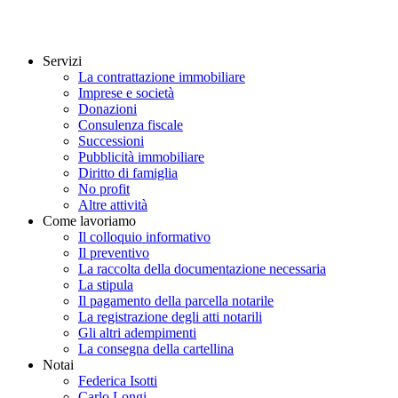
Servizi
La contrattazione immobiliare
Imprese e società
Donazioni
Consulenza fiscale
Successioni
Pubblicità immobiliare
Diritto di famiglia
No profit
Altre attività
Come lavoriamo
Il colloquio informativo
Il preventivo
La raccolta della documentazione necessaria
La stipula
Il pagamento della parcella notarile
La registrazione degli atti notarili
Gli altri adempimenti
La consegna della cartellina
Notai
Federica Isotti
Carlo Longi