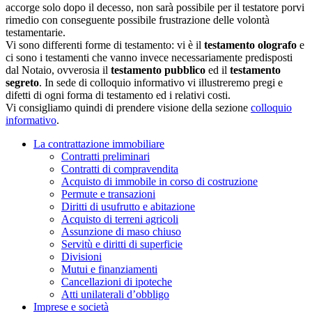
accorge solo dopo il decesso, non sarà possibile per il testatore porvi
rimedio con conseguente possibile frustrazione delle volontà
testamentarie.
Vi sono differenti forme di testamento: vi è il
testamento olografo
e
ci sono i testamenti che vanno invece necessariamente predisposti
dal Notaio, ovverosia il
testamento pubblico
ed il
testamento
segreto
. In sede di colloquio informativo vi illustreremo pregi e
difetti di ogni forma di testamento ed i relativi costi.
Vi consigliamo quindi di prendere visione della sezione
colloquio
informativo
.
La contrattazione immobiliare
Contratti preliminari
Contratti di compravendita
Acquisto di immobile in corso di costruzione
Permute e transazioni
Diritti di usufrutto e abitazione
Acquisto di terreni agricoli
Assunzione di maso chiuso
Servitù e diritti di superficie
Divisioni
Mutui e finanziamenti
Cancellazioni di ipoteche
Atti unilaterali d’obbligo
Imprese e società