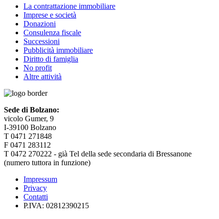
La contrattazione immobiliare
Imprese e società
Donazioni
Consulenza fiscale
Successioni
Pubblicità immobiliare
Diritto di famiglia
No profit
Altre attività
Sede di Bolzano:
vicolo Gumer, 9
I-39100 Bolzano
T 0471 271848
F 0471 283112
T 0472 270222 - già Tel della sede secondaria di Bressanone
(numero tuttora in funzione)
Impressum
Privacy
Contatti
P.IVA: 02812390215