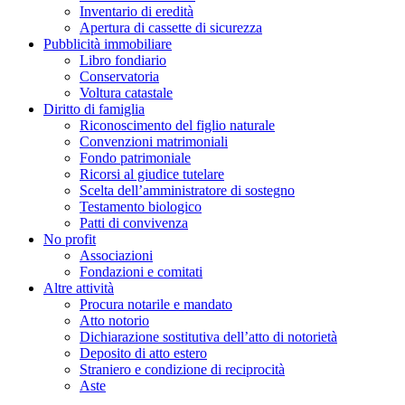
Inventario di eredità
Apertura di cassette di sicurezza
Pubblicità immobiliare
Libro fondiario
Conservatoria
Voltura catastale
Diritto di famiglia
Riconoscimento del figlio naturale
Convenzioni matrimoniali
Fondo patrimoniale
Ricorsi al giudice tutelare
Scelta dell’amministratore di sostegno
Testamento biologico
Patti di convivenza
No profit
Associazioni
Fondazioni e comitati
Altre attività
Procura notarile e mandato
Atto notorio
Dichiarazione sostitutiva dell’atto di notorietà
Deposito di atto estero
Straniero e condizione di reciprocità
Aste