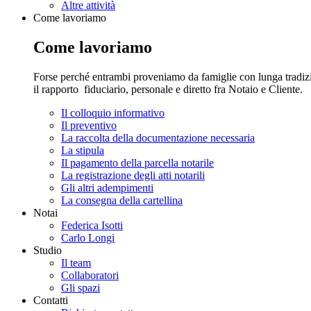
Altre attività
Come lavoriamo
Come lavoriamo
Forse perché entrambi proveniamo da famiglie con lunga tradizione
il rapporto fiduciario, personale e diretto fra Notaio e Cliente.
Il colloquio informativo
Il preventivo
La raccolta della documentazione necessaria
La stipula
Il pagamento della parcella notarile
La registrazione degli atti notarili
Gli altri adempimenti
La consegna della cartellina
Notai
Federica Isotti
Carlo Longi
Studio
Il team
Collaboratori
Gli spazi
Contatti