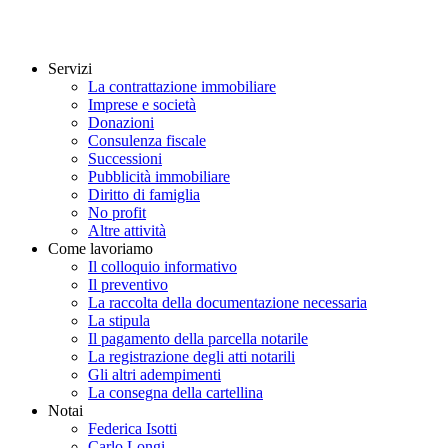
Servizi
La contrattazione immobiliare
Imprese e società
Donazioni
Consulenza fiscale
Successioni
Pubblicità immobiliare
Diritto di famiglia
No profit
Altre attività
Come lavoriamo
Il colloquio informativo
Il preventivo
La raccolta della documentazione necessaria
La stipula
Il pagamento della parcella notarile
La registrazione degli atti notarili
Gli altri adempimenti
La consegna della cartellina
Notai
Federica Isotti
Carlo Longi