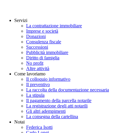
Servizi
La contrattazione immobiliare
Imprese e società
Donazioni
Consulenza fiscale
Successioni
Pubblicità immobiliare
Diritto di famiglia
No profit
Altre attività
Come lavoriamo
Il colloquio informativo
Il preventivo
La raccolta della documentazione necessaria
La stipula
Il pagamento della parcella notarile
La registrazione degli atti notarili
Gli altri adempimenti
La consegna della cartellina
Notai
Federica Isotti
Carlo Longi