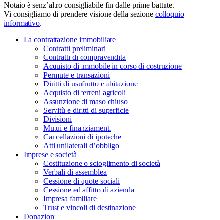
Notaio è senz’altro consigliabile fin dalle prime battute.
Vi consigliamo di prendere visione della sezione
colloquio
informativo
.
La contrattazione immobiliare
Contratti preliminari
Contratti di compravendita
Acquisto di immobile in corso di costruzione
Permute e transazioni
Diritti di usufrutto e abitazione
Acquisto di terreni agricoli
Assunzione di maso chiuso
Servitù e diritti di superficie
Divisioni
Mutui e finanziamenti
Cancellazioni di ipoteche
Atti unilaterali d’obbligo
Imprese e società
Costituzione o scioglimento di società
Verbali di assemblea
Cessione di quote sociali
Cessione ed affitto di azienda
Impresa familiare
Trust e vincoli di destinazione
Donazioni